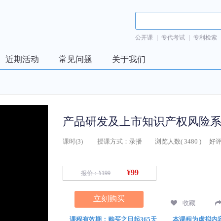
公开课
|
专代考试
|
专利检索
近期活动
常见问题
关于我们
产品研发及上市知识产权风险
课时(
3
)
授课方式：
录播
浏览人数(
3480
)
好评
¥99
报价：
¥199
立刻购买
收藏
课程有效期：购买之日起365天
本课程为虚拟内