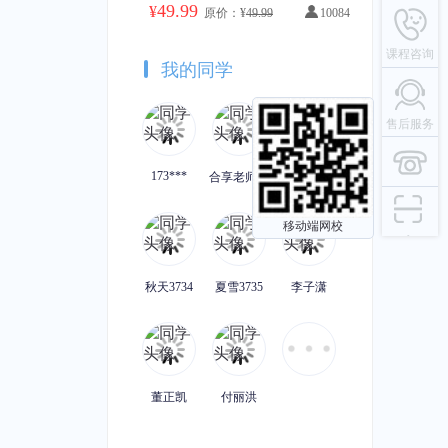
49.99
¥
原价：¥
49.99
10084
课程咨询
我的同学
售后服务
173***
合享老师九
喵星人
移动端网校
秋天3734
夏雪3735
李子潇
董正凯
付丽洪