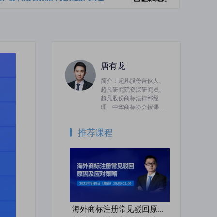
唐有龙
简介：超凡股份合伙人、
超凡研究院资深研究员、
超凡股份商标法律部经
理、中华商标协会授课讲
师、启迪之星创业导师；
原就职于商标评审委员
推荐课程
会，担任案件审查员，从
事知识产权工作多年，拥
有丰富的案件代理经验及
行政诉讼经验，并对异
议、无效宣告等法律案件
有独到的见解。承办数千
件法律案件、数十件驰、
著名申报案件及数百件行
政诉讼案件。曾代理五粮
海外商标注册常见驳回原因及应对策略
液公司诉滨河公司最高院