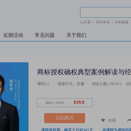
公开课
|
专代考试
|
专利检索
近期活动
常见问题
关于我们
商标授权确权典型案例解读与
课时(
1
)
授课方式：
直播
浏览人数(
10516
)
好
¥19.9
报价：
¥49.9
立刻购买
收藏
课程有效期：购买之日起365天
本课程为虚拟内