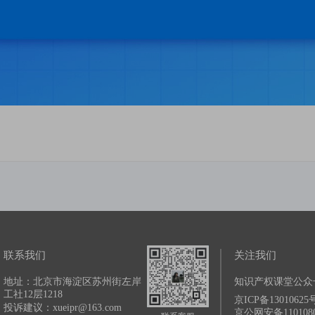
联系我们
关注我们
地址：北京市海淀区苏州街左岸
知识产权课堂公众
工社12层1218
京ICP备13010625号
投诉建议：xueipr@163.com
京公网安备1101080