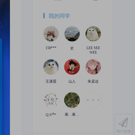
知识产权报》、《中国知
识产权杂志》、《中华商
标》、《IPRdaily》、
我的同学
《知产力》、思博网等。
158***
LEE SEE
史
WEE
王潇霞
山人
朱孟达
蒋…蒋…
Q.S²⁰²¹
用户反馈