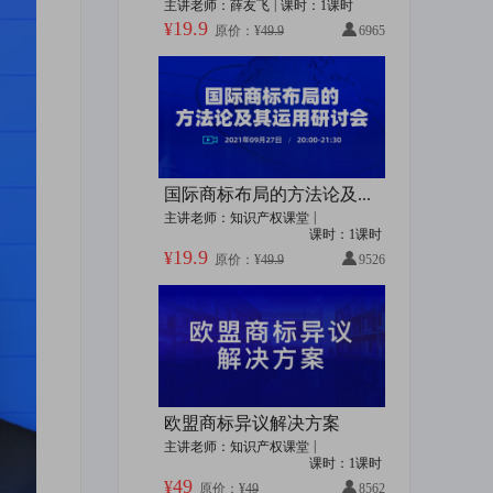
|
主讲老师：薛友飞
课时：1课时
申诉案等重要案件。长期
19.9
¥
从事同仁堂、东软集团、
原价：¥
49.9
6965
紫光股份、畅游、美团
网、鲁花集团、银泰商业
集团、养元、舒泰神、中
国手游、中国农垦等知名
企业的咨询管理工作。系
诺亚财富、正大天晴药
业、杭州长江汽车等大型
企业知识产权顾问。擅长
国际商标布局的方法论及其运用研讨会
根据不同的企业特点制定
|
主讲老师：知识产权课堂
适宜的商标战略，为企业
课时：1课时
商标保护提供良好的设计
19.9
¥
原价：¥
49.9
9526
规划。曾撰有《撤销三年
不使用--商标资源的“净化
师”》、《商品名称与商
标的那些事儿》、《企业
商标命名的“鱼和熊掌”：
商业价值与显著特征》、
《浅谈文化与品牌价值的
关系从阿胶的历史演变说
欧盟商标异议解决方案
起》、《从“菠萝菠萝
蜜”谈商标注册的法律界
|
主讲老师：知识产权课堂
限与风险规避方式》等多
课时：1课时
49
篇专业文章发表于《中国
¥
原价：¥
49
8562