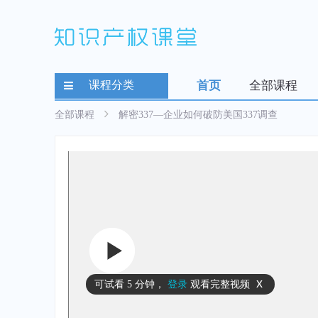
课程分类
首页
全部课程
全部课程
解密337—企业如何破防美国337调查
x
可试看
5 分钟
，
登录
观看完整视频