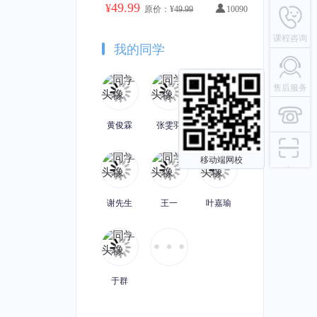
49.99
¥
原价：¥
49.99
10090
课程咨询
我的同学
售后服务
黄俊霖
张雯羽
陈
移动端网校
谢先生
王一
叶嘉瑜
于群