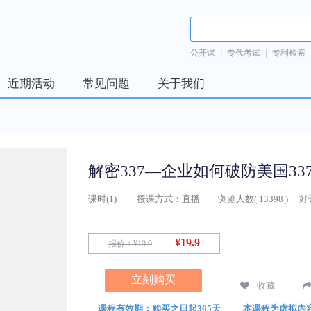
公开课
|
专代考试
|
专利检索
近期活动
常见问题
关于我们
解密337—企业如何破防美国33
课时(
1
)
授课方式：
直播
浏览人数(
13398
)
好
¥19.9
报价：
¥19.9
立刻购买
收藏
课程有效期：购买之日起365天
本课程为虚拟内