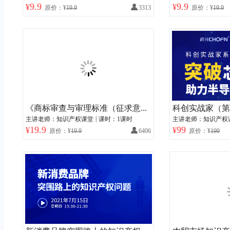
9.9
9.9
¥
¥
原价：¥
19.9
3313
原价：¥
19.9
《商标审查与审理标准（征求意见稿）》解读
|
主讲老师：知识产权课堂
课时：1课时
主讲老师：知识产权
19.9
99
¥
¥
原价：¥
19.9
6406
原价：¥
199