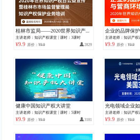
桂林市监局——2020世界知识产权日主题公益培训
企业的品牌保护
|
主讲老师：知识产权课堂
课时：3课时
主讲老师：知识产权
9.9
9.9
¥
¥
原价：¥
9.9
2829
原价：¥
9.9
健康中国知识产权大讲堂
|
主讲老师：知识产权课堂
课时：5课时
主讲老师：知识产权
9.9
9.9
¥
¥
原价：¥
9.9
3181
原价：¥
9.9