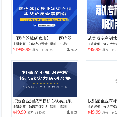
【医疗器械研修班】——医疗器械行业知识产权实战应用全景图谱
从美俄专利制裁
|
主讲老师：知识产权课堂
课时：21课时
主讲老师：知识产权
1999.99
49.99
¥
¥
原价：¥
1999.99
6892
原价：¥
49
打造企业知识产权核心软实力系列合集
|
主讲老师：知识产权课堂
课时：4课时
主讲老师：知识产权
49.99
49.99
¥
¥
原价：¥
49.99
3865
原价：¥
49