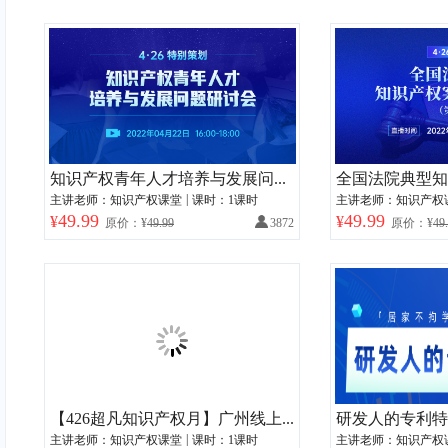
知识产权青年人才培养与发展问题研讨会
|
主讲老师：知识产权课堂
课时：1课时
主讲老师：知识产权
49.99
49.99
¥
¥
原价：¥
49.99
3872
原价：¥
49
【426超凡知识产权月】广州线上直播：2022·谋变与破局 | 国产替代加速下，医疗器械领域的创新及知产保护策略
研发人的专利特
|
主讲老师：知识产权课堂
课时：1课时
主讲老师：知识产权