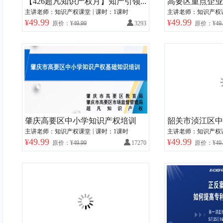
【426超凡知识产权月】知产引领，创新识途——商业秘密的攻与守：新形势下，企业商业秘密保护核心要点及策略分析
|
主讲老师：知识产权课堂
课时：1课时
主讲老师：知识产权
49.99
49.99
¥
¥
原价：¥
49.99
3293
原价：¥
49
肇庆高要区中小学知识产权培训
|
主讲老师：知识产权课堂
课时：1课时
主讲老师：知识产权
49.99
49.99
¥
¥
原价：¥
49.99
17270
原价：¥
49