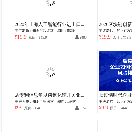
2020年上海人工智能行业进出口公平贸易及产业发展论坛
|
主讲老师：知识产权课堂
课时：8课时
主讲老师：知识产权
19.9
19.9
¥
¥
原价：¥
19.9
2888
原价：¥
19.9
从专利信息角度谈氮化镓开关驱动关键技术
|
主讲老师：知识产权课堂
课时：1课时
主讲老师：知识产权
99
9.9
¥
¥
原价：¥
99
3157
原价：¥
9.9