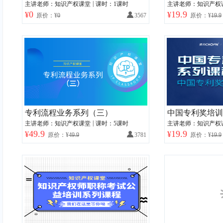
|
主讲老师：知识产权课堂
课时：1课时
主讲老师：知识产权
0
19.9
¥
¥
原价：¥
0
3567
原价：¥
19.9
专利流程业务系列（三）
中国专利奖培训
|
主讲老师：知识产权课堂
课时：5课时
主讲老师：知识产权
49.9
19.9
¥
¥
原价：¥
49.9
3781
原价：¥
19.9