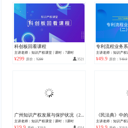
科创板回看课程
专利流程业务系
|
主讲老师：知识产权课堂
课时：7课时
主讲老师：知识产权
299
49.9
¥
¥
原价：¥
299
3521
原价：¥
49.9
广州知识产权发展与保护状况（2019年）白皮书解读
《民法典》中的
|
主讲老师：知识产权课堂
课时：1课时
主讲老师：知识产权
19.9
19.9
¥
¥
原价：¥
19.9
4314
原价：¥
19.9