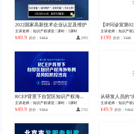
2022国家高新技术企业认定及维护
|
主讲老师：知识产权课堂
课时：1课时
主讲老师：知识产权
49.9
199
¥
¥
原价：¥
49.9
2995
原价：¥
199
RCEP背景下自贸区知识产权海外布局及风险防控沙龙
|
主讲老师：知识产权课堂
课时：1课时
主讲老师：知识产权
49.9
49.9
¥
¥
原价：¥
49.9
2702
原价：¥
49.9