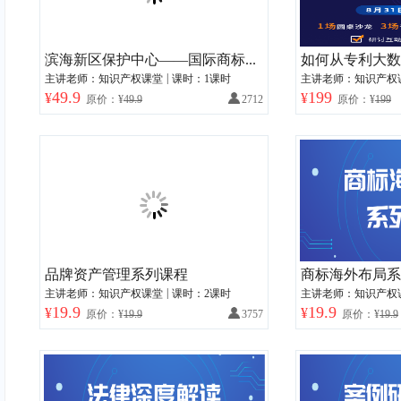
滨海新区保护中心——国际商标申请业务专题网络培训会
|
主讲老师：知识产权课堂
课时：1课时
主讲老师：知识产权
49.9
199
¥
¥
原价：¥
49.9
2712
原价：¥
199
品牌资产管理系列课程
商标海外布局系
|
主讲老师：知识产权课堂
课时：2课时
主讲老师：知识产权
19.9
19.9
¥
¥
原价：¥
19.9
3757
原价：¥
19.9