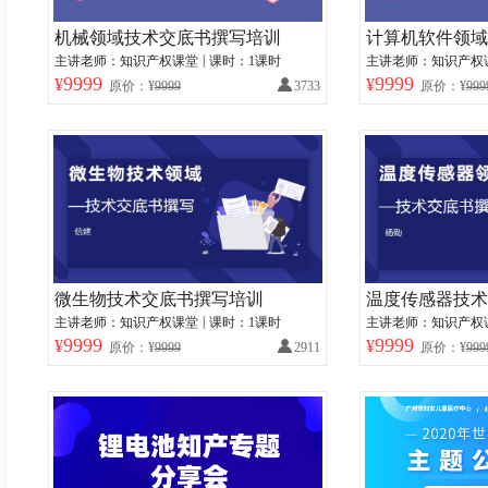
机械领域技术交底书撰写培训
|
主讲老师：知识产权课堂
课时：1课时
主讲老师：知识产权
9999
9999
¥
¥
原价：¥
9999
3733
原价：¥
999
微生物技术交底书撰写培训
温度传感器技术
|
主讲老师：知识产权课堂
课时：1课时
主讲老师：知识产权
9999
9999
¥
¥
原价：¥
9999
2911
原价：¥
999