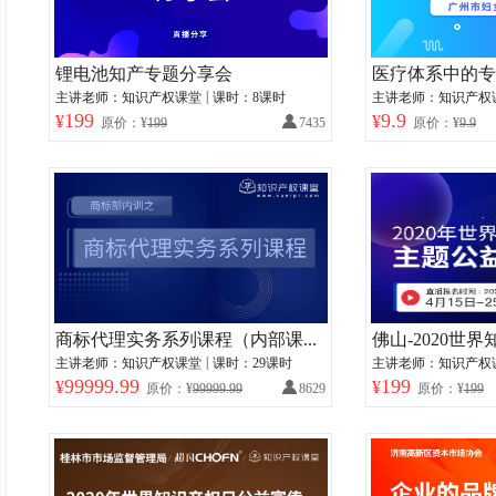
锂电池知产专题分享会
医疗体系中的专
|
主讲老师：知识产权课堂
课时：8课时
主讲老师：知识产权
199
9.9
¥
¥
原价：¥
199
7435
原价：¥
9.9
商标代理实务系列课程（内部课程）
|
主讲老师：知识产权课堂
课时：29课时
主讲老师：知识产权
99999.99
199
¥
¥
原价：¥
99999.99
8629
原价：¥
199