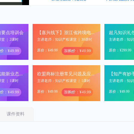
与要点培训会
【嘉兴线下】浙江省跨境电商服务季活动
超凡知识礼
课堂
|
2课时
主讲老师：知识产权课堂
|
30课时
主讲老师：知
原价：¥49.99
原价：¥299.99
价：¥49.99
加购价：¥49.99
【知产有妙手，赋能新业态】解码标杆企业，看汽车行业研发过程与新品上市前的专利工作
欧盟商标注册常见问题及应对策略
课堂
|
1课时
主讲老师：知识产权课堂
|
1课时
主讲老师：知
原价：¥49.99
原价：¥49.99
价：¥49.99
加购价：¥49.99
课件资料
2024年川渝知识产权服务业技能大赛商标代理能力大赛赛前培训
互联网环境下企业如何进行商标侵权线索检索及证据固定
课堂
|
1课时
主讲老师：知识产权课堂
|
1课时
主讲老师：知
原价：¥49.99
原价：¥399.99
价：¥49.99
加购价：¥49.99