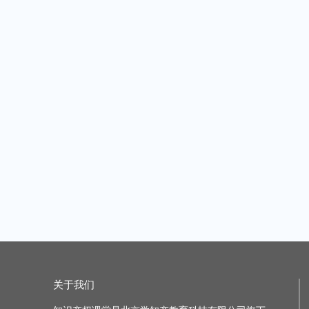
【知产防线栏目】海外电商平台专利侵权投诉的应对——以亚马逊平台为例
主讲老师：知识产权课堂
|
1课时
主讲老师：知识产权
原价：¥49.99
原价：¥49.99
加购价：¥49.99
加购
【知产有妙手，赋能新业态】专利信息如何赋能集成电路企业资产构建与技术创新
主讲老师：知识产权课堂
|
1课时
主讲老师：知识产权
原价：¥49.99
原价：¥49.99
加购价：¥49.99
加购
商标驳回复审行政诉讼时遭遇绝对条款，企业该如何应对？
主讲老师：知识产权课堂
|
1课时
主讲老师：知识产权
原价：¥49.99
原价：¥399.99
加购价：¥49.99
加购价
关于我们
“技能引领 蓄力前行” 2023企业知识产权核心工作技能线上研讨会
主讲老师：知识产权课堂
|
2课时
主讲老师：知识产权