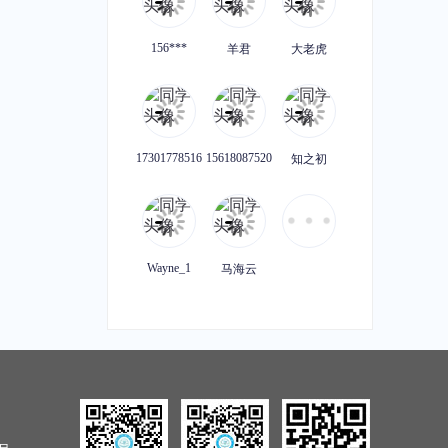
企业知识产权大量维权的司法变化及应对策略研讨会
【知产有妙手，赋能新业态】半导体企业IPO前后的知识产权风险种类及应对预案
识产权课堂
|
1课时
主讲老师：知识产权课堂
|
1课时
156***
羊君
大老虎
原价：¥49.99
加购价：¥49.99
加购价：¥49.99
【知产有妙手，赋能新业态】机器人公司专利无效宣告的来龙去脉与应对方法
美国商标注册常见驳回理由及应对
17301778516
15618087520
知之初
识产权课堂
|
1课时
主讲老师：知识产权课堂
|
1课时
原价：¥49.99
加购价：¥49.99
加购价：¥49.99
Wayne_1
马海云
析类型及方法
产品出海，企业如何做好国际商标布局
识产权课堂
|
1课时
主讲老师：徐红星
|
1课时
原价：¥49.99
加购价：¥49.99
加购价：¥49.99
企业商标被他人异议的常见理由及答辩策略
IPO阶段性收紧对科创企业的影响及应对策略探讨 暨《科创4周年：科创属性风险解读报告》发布
识产权课堂
|
1课时
主讲老师：知识产权课堂
|
1课时