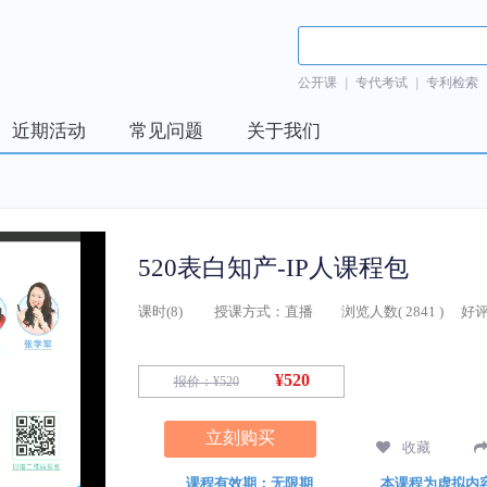
公开课
|
专代考试
|
专利检索
近期活动
常见问题
关于我们
520表白知产-IP人课程包
课时(
8
)
授课方式：
直播
浏览人数(
2841
)
好评
¥520
报价：
¥520
立刻购买
收藏
课程有效期：无限期
本课程为虚拟内