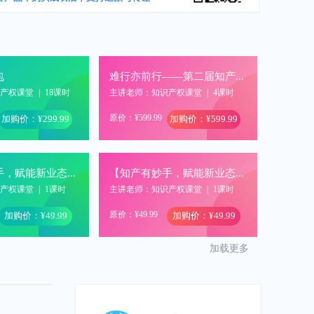
包
难行亦前行——第二届知产人年终聚会（录播）
识产权课堂
|
18课时
主讲老师：知识产权课堂
|
4课时
原价：¥599.99
加购价：¥299.99
加购价：¥599.99
【知产有妙手，赋能新业态】驳回案件的再挖掘——企业重要技术的专利重生之路
【知产有妙手，赋能新业态】软件领域的“微创新”技术如何变成有效知产
识产权课堂
|
1课时
主讲老师：知识产权课堂
|
1课时
原价：¥49.99
加购价：¥49.99
加购价：¥49.99
加载更多
第十三届中国知识产权年会-超凡圆桌会议回放视频
企业商标品牌管理与保护实务论坛暨北京知名商标品牌与重点商标保护名录申报培训
识产权课堂
|
2课时
主讲老师：知识产权课堂
|
1课时
原价：¥49.99
加购价：¥399.99
加购价：¥0