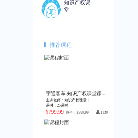
知识产权课
堂
海外商标被驳回，企业该如何应对？
体外诊断的侵权诉讼风险与高质量专利
识产权课堂
|
1课时
主讲老师：知识产权课堂
|
1课时
原价：¥49.99
加购价：¥0
加购价：¥49.99
推荐课程
从2023到2024：商标行业发展回顾与展望
商标行政案件网上立案对企业的影响及常见问题解答
识产权课堂
|
1课时
主讲老师：知识产权课堂
|
1课时
原价：¥49.99
加购价：¥49.99
加购价：¥49.99
宇通客车-知识产权课堂课程开通
|
主讲老师：知识产权课堂
课时：25课时
企业如何证明自己的品牌商标在使用？——撤三答辩证据提交标准
会议录播——2023广东商标品牌年会分论坛：商标权利取得与维持过程中的疑难问题解析
799.99
¥
原价：¥
999.99
1130
识产权课堂
|
1课时
主讲老师：知识产权课堂
|
1课时
原价：¥399.99
加购价：¥49.99
加购价：¥399.99