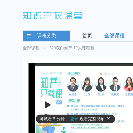
课程分类
首页
全部课程
全部课程
520表白知产-IP人课程包
x
可试看
5 分钟
，
登录
观看完整视频