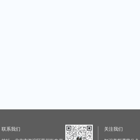
海外商标“护城河”的完善和维护管理
2023知产人年终聚会
课堂
|
1课时
主讲老师：知识产权课堂
|
1课时
主讲老师：知
原价：¥399.99
原价：¥49.99
价：¥49.99
加购价：¥399.99
【知产有妙手，赋能新业态】半导体设备国产化进程中的知识产权风险和防控
企业如何应对商标异议申请全面网报
课堂
|
1课时
主讲老师：知识产权课堂
|
1课时
主讲老师：知
原价：¥49.99
原价：¥49.99
价：¥49.99
加购价：¥49.99
技术创新方法促进高价值发明专利培育培训班
商标审查审理动态解读及案例分享
专利检索分
课堂
|
2课时
主讲老师：知识产权课堂
|
1课时
主讲老师：知
原价：¥49.99
原价：¥49.99
：¥399.99
加购价：¥49.99
联系我们
关注我们
「商标法务圈」职言职语第三期——商标法务人的职业发展对话
如何突破区分表打击商标抢注行为——从华为MATEBOOK案谈起
课堂
|
1课时
主讲老师：杨静安
|
1课时
主讲老师：知