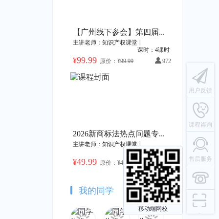
广东海洋大学高价值专利培育系列课程
2023年度海外商标动态解读及应对策略
识产权课堂
|
40课时
主讲老师：知识产权课堂
|
1课时
【广州线下参会】第四届广东商标品牌年会暨“湾区之光”30年品牌出海发展论坛
|
主讲老师：知识产权课堂
原价：¥49.99
加购价：¥399.99
加购价：¥49.99
课时：4课时
99.99
¥
原价：¥
99.99
972
2023年厦门火炬高新区上市后备企业知识产权专题培训——赠书活动
能源化工领域交底书撰写技巧
用户反馈
识产权课堂
|
16课时
主讲老师：知识产权课堂
|
1课时
原价：¥49.99
加购价：¥499.99
加购价：¥49.99
课程咨询
2026新商标法热点问题专家研讨会
|
主讲老师：知识产权课堂
课时：2课时
报作战包
医械知识产权赛道聚焦系列 | 手术机器人研发与创新
售后服务
49.99
¥
原价：¥
49.99
10107
识产权课堂
|
39课时
主讲老师：知识产权课堂
|
1课时
原价：¥49.99
加购价：¥1399.72
加购价：¥49.99
我的同学
移动端网校