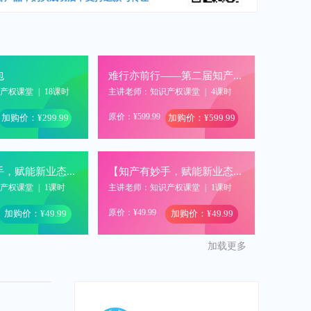
包
难行亦前行——第二届知产人年终聚会（录播）
识产权课堂
|
18课时
主讲老师：知识产权课堂
|
4课时
原价：¥599.99
加购价：¥299.99
加购价：¥599.99
【知产有妙手，赋能新业态】驳回案件的再挖掘——企业重要技术的专利重生之路
【知产有妙手，赋能新业态】软件领域的“微创新”技术如何变成有效知产
识产权课堂
|
1课时
主讲老师：知识产权课堂
|
1课时
原价：¥49.99
加购价：¥49.99
加购价：¥49.99
加载更多
第十三届中国知识产权年会-超凡圆桌会议回放视频
企业商标品牌管理与保护实务论坛暨北京知名商标品牌与重点商标保护名录申报培训
识产权课堂
|
2课时
主讲老师：知识产权课堂
|
1课时
原价：¥49.99
加购价：¥399.99
加购价：¥0