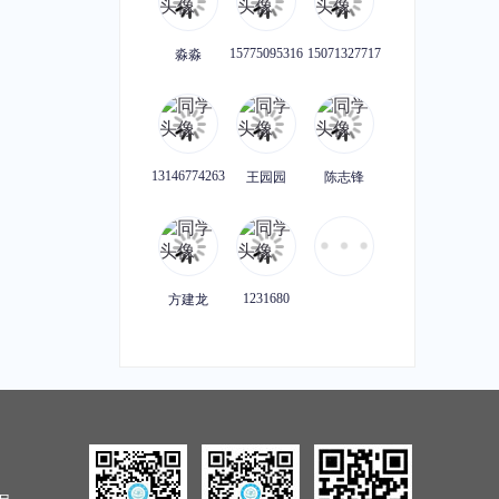
企业知识产权大量维权的司法变化及应对策略研讨会
【知产有妙手，赋能新业态】半导体企业IPO前后的知识产权风险种类及应对预案
识产权课堂
|
1课时
主讲老师：知识产权课堂
|
1课时
15775095316
15071327717
淼淼
原价：¥49.99
加购价：¥49.99
加购价：¥49.99
【知产有妙手，赋能新业态】机器人公司专利无效宣告的来龙去脉与应对方法
美国商标注册常见驳回理由及应对
13146774263
王园园
陈志锋
识产权课堂
|
1课时
主讲老师：知识产权课堂
|
1课时
原价：¥49.99
加购价：¥49.99
加购价：¥49.99
1231680
方建龙
析类型及方法
产品出海，企业如何做好国际商标布局
识产权课堂
|
1课时
主讲老师：徐红星
|
1课时
原价：¥49.99
加购价：¥49.99
加购价：¥49.99
企业商标被他人异议的常见理由及答辩策略
IPO阶段性收紧对科创企业的影响及应对策略探讨 暨《科创4周年：科创属性风险解读报告》发布
识产权课堂
|
1课时
主讲老师：知识产权课堂
|
1课时