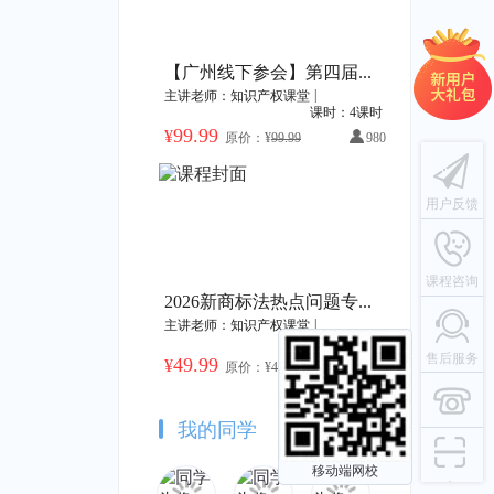
广东海洋大学高价值专利培育系列课程
2023年度海外商标动态解读及应对策略
识产权课堂
|
40课时
主讲老师：知识产权课堂
|
1课时
【广州线下参会】第四届广东商标品牌年会暨“湾区之光”30年品牌出海发展论坛
|
主讲老师：知识产权课堂
原价：¥49.99
加购价：¥399.99
加购价：¥49.99
课时：4课时
99.99
¥
原价：¥
99.99
980
2023年厦门火炬高新区上市后备企业知识产权专题培训——赠书活动
能源化工领域交底书撰写技巧
用户反馈
识产权课堂
|
16课时
主讲老师：知识产权课堂
|
1课时
原价：¥49.99
加购价：¥499.99
加购价：¥49.99
课程咨询
2026新商标法热点问题专家研讨会
|
主讲老师：知识产权课堂
课时：2课时
报作战包
医械知识产权赛道聚焦系列 | 手术机器人研发与创新
售后服务
49.99
¥
原价：¥
49.99
10118
识产权课堂
|
39课时
主讲老师：知识产权课堂
|
1课时
原价：¥49.99
加购价：¥1399.72
加购价：¥49.99
我的同学
移动端网校