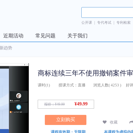
公开课
|
专代考试
|
专利检索
近期活动
常见问题
关于我们
新趋势
课时(
1
)
授课方式：
直播
浏览人数(
4253
)
好评
¥49.99
报价：
¥49.99
立刻购买
收藏
课程有效期：无限期
本课程为虚拟内