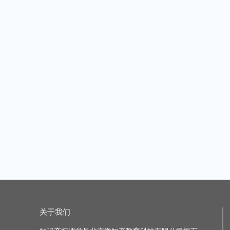
【知产防线栏目】海外电商平台专利侵权投诉的应对——以亚马逊平台为例
主讲老师：知识产权课堂
|
1课时
主讲老师：知识产权
原价：¥49.99
原价：¥49.99
加购价：¥49.99
加购
【知产有妙手，赋能新业态】专利信息如何赋能集成电路企业资产构建与技术创新
主讲老师：知识产权课堂
|
1课时
主讲老师：知识产权
原价：¥49.99
原价：¥49.99
加购价：¥49.99
加购
商标驳回复审行政诉讼时遭遇绝对条款，企业该如何应对？
主讲老师：知识产权课堂
|
1课时
主讲老师：知识产权
原价：¥49.99
原价：¥399.99
加购价：¥49.99
加购价
关于我们
“技能引领 蓄力前行” 2023企业知识产权核心工作技能线上研讨会
主讲老师：知识产权课堂
|
2课时
主讲老师：知识产权