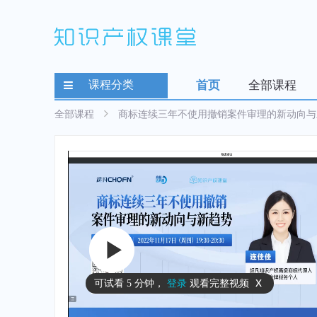
课程分类
首页
全部课程
全部课程
商标连续三年不使用撤销案件审理的新动向与
x
可试看
5 分钟
，
登录
观看完整视频