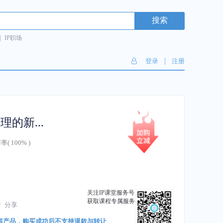
搜索
|
IP职场
|
登录
注册
商标连续三年不使用撤销案件审理的新动向与新趋势
率(
100%
)
关注IP课堂服务号
获取课程专属服务
分享
容产品，购买成功后不支持退款与转让