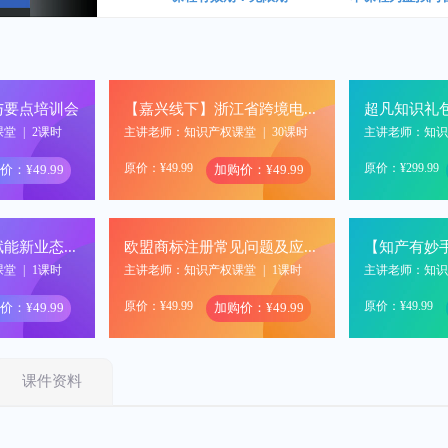
与要点培训会
【嘉兴线下】浙江省跨境电商服务季活动
超凡知识礼
课堂
|
2课时
主讲老师：知识产权课堂
|
30课时
主讲老师：知
原价：¥49.99
原价：¥299.99
价：¥49.99
加购价：¥49.99
【知产有妙手，赋能新业态】解码标杆企业，看汽车行业研发过程与新品上市前的专利工作
欧盟商标注册常见问题及应对策略
课堂
|
1课时
主讲老师：知识产权课堂
|
1课时
主讲老师：知
原价：¥49.99
原价：¥49.99
价：¥49.99
加购价：¥49.99
课件资料
2024年川渝知识产权服务业技能大赛商标代理能力大赛赛前培训
互联网环境下企业如何进行商标侵权线索检索及证据固定
课堂
|
1课时
主讲老师：知识产权课堂
|
1课时
主讲老师：知
原价：¥49.99
原价：¥399.99
价：¥49.99
加购价：¥49.99