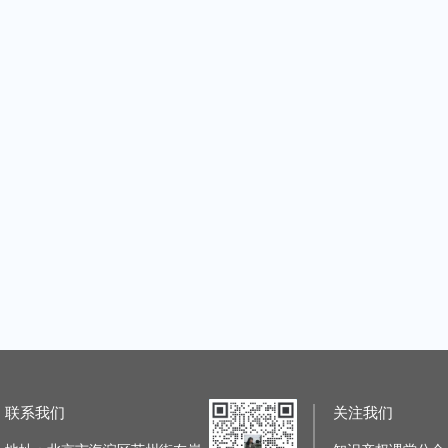
海外商标“护城河”的完善和维护管理
2023知产人年终聚会
课堂
|
1课时
主讲老师：知识产权课堂
|
1课时
主讲老师：知
原价：¥399.99
原价：¥49.99
价：¥49.99
加购价：¥399.99
【知产有妙手，赋能新业态】半导体设备国产化进程中的知识产权风险和防控
企业如何应对商标异议申请全面网报
课堂
|
1课时
主讲老师：知识产权课堂
|
1课时
主讲老师：知
原价：¥49.99
原价：¥49.99
价：¥49.99
加购价：¥49.99
技术创新方法促进高价值发明专利培育培训班
商标审查审理动态解读及案例分享
专利检索分
课堂
|
2课时
主讲老师：知识产权课堂
|
1课时
主讲老师：知
原价：¥49.99
原价：¥49.99
：¥399.99
加购价：¥49.99
联系我们
关注我们
「商标法务圈」职言职语第三期——商标法务人的职业发展对话
如何突破区分表打击商标抢注行为——从华为MATEBOOK案谈起
课堂
|
1课时
主讲老师：杨静安
|
1课时
主讲老师：知