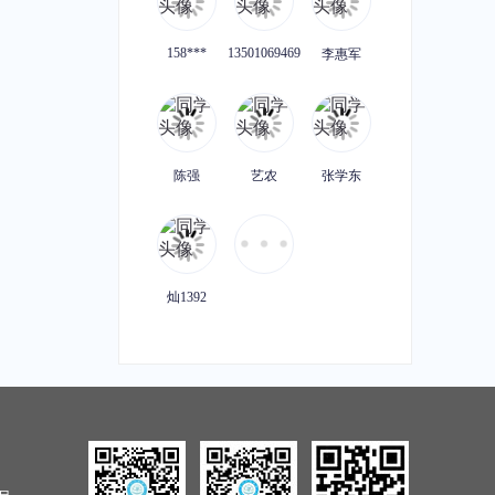
企业知识产权大量维权的司法变化及应对策略研讨会
【知产有妙手，赋能新业态】半导体企业IPO前后的知识产权风险种类及应对预案
识产权课堂
|
1课时
主讲老师：知识产权课堂
|
1课时
158***
13501069469
李惠军
原价：¥49.99
加购价：¥49.99
加购价：¥49.99
【知产有妙手，赋能新业态】机器人公司专利无效宣告的来龙去脉与应对方法
美国商标注册常见驳回理由及应对
陈强
艺农
张学东
识产权课堂
|
1课时
主讲老师：知识产权课堂
|
1课时
原价：¥49.99
加购价：¥49.99
加购价：¥49.99
灿1392
析类型及方法
产品出海，企业如何做好国际商标布局
识产权课堂
|
1课时
主讲老师：徐红星
|
1课时
原价：¥49.99
加购价：¥49.99
加购价：¥49.99
企业商标被他人异议的常见理由及答辩策略
IPO阶段性收紧对科创企业的影响及应对策略探讨 暨《科创4周年：科创属性风险解读报告》发布
识产权课堂
|
1课时
主讲老师：知识产权课堂
|
1课时