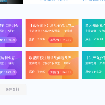
与要点培训会
【嘉兴线下】浙江省跨境电商服务季活动
超凡知识礼
课堂
|
2课时
主讲老师：知识产权课堂
|
30课时
主讲老师：知
原价：¥49.99
原价：¥299.99
价：¥49.99
加购价：¥49.99
【知产有妙手，赋能新业态】解码标杆企业，看汽车行业研发过程与新品上市前的专利工作
欧盟商标注册常见问题及应对策略
课堂
|
1课时
主讲老师：知识产权课堂
|
1课时
主讲老师：知
原价：¥49.99
原价：¥49.99
价：¥49.99
加购价：¥49.99
课件资料
2024年川渝知识产权服务业技能大赛商标代理能力大赛赛前培训
互联网环境下企业如何进行商标侵权线索检索及证据固定
课堂
|
1课时
主讲老师：知识产权课堂
|
1课时
主讲老师：知
原价：¥49.99
原价：¥399.99
价：¥49.99
加购价：¥49.99