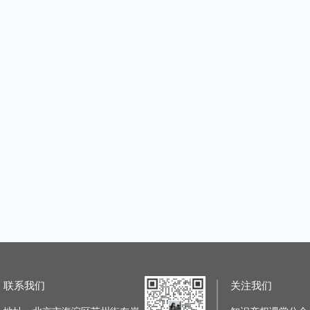
海外商标“护城河”的完善和维护管理
2023知产人年终聚会
课堂
|
1课时
主讲老师：知识产权课堂
|
1课时
主讲老师：知
原价：¥399.99
原价：¥49.99
价：¥49.99
加购价：¥399.99
【知产有妙手，赋能新业态】半导体设备国产化进程中的知识产权风险和防控
企业如何应对商标异议申请全面网报
课堂
|
1课时
主讲老师：知识产权课堂
|
1课时
主讲老师：知
原价：¥49.99
原价：¥49.99
价：¥49.99
加购价：¥49.99
技术创新方法促进高价值发明专利培育培训班
商标审查审理动态解读及案例分享
专利检索分
课堂
|
2课时
主讲老师：知识产权课堂
|
1课时
主讲老师：知
原价：¥49.99
原价：¥49.99
：¥399.99
加购价：¥49.99
联系我们
关注我们
「商标法务圈」职言职语第三期——商标法务人的职业发展对话
如何突破区分表打击商标抢注行为——从华为MATEBOOK案谈起
课堂
|
1课时
主讲老师：杨静安
|
1课时
主讲老师：知