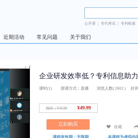
公开课
|
专代考试
|
专利检索
近期活动
常见问题
关于我们
企业研发效率低？专利信息助
课时(
1
)
授课方式：
直播
浏览人数(
2602
)
好评
¥49.99
报价：
¥49.99
立刻购买
收藏
课程有效期：无限期
本课程为虚拟内