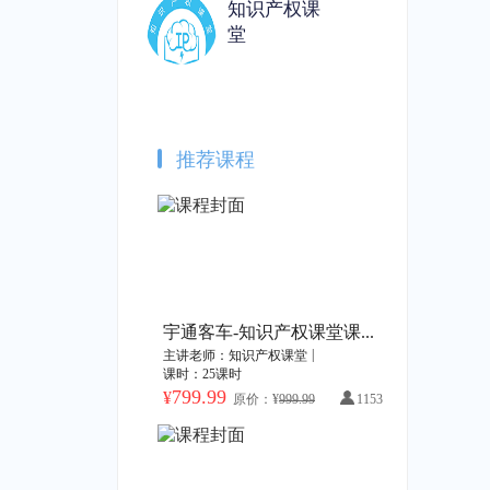
知识产权课
堂
海外商标被驳回，企业该如何应对？
体外诊断的侵权诉讼风险与高质量专利
识产权课堂
|
1课时
主讲老师：知识产权课堂
|
1课时
原价：¥49.99
加购价：¥0
加购价：¥49.99
推荐课程
从2023到2024：商标行业发展回顾与展望
商标行政案件网上立案对企业的影响及常见问题解答
识产权课堂
|
1课时
主讲老师：知识产权课堂
|
1课时
原价：¥49.99
加购价：¥49.99
加购价：¥49.99
宇通客车-知识产权课堂课程开通
|
主讲老师：知识产权课堂
课时：25课时
企业如何证明自己的品牌商标在使用？——撤三答辩证据提交标准
会议录播——2023广东商标品牌年会分论坛：商标权利取得与维持过程中的疑难问题解析
799.99
¥
原价：¥
999.99
1153
识产权课堂
|
1课时
主讲老师：知识产权课堂
|
1课时
原价：¥399.99
加购价：¥49.99
加购价：¥399.99