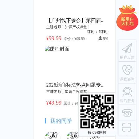
广东海洋大学高价值专利培育系列课程
2023年度海外商标动态解读及应对策略
识产权课堂
|
40课时
主讲老师：知识产权课堂
|
1课时
【广州线下参会】第四届广东商标品牌年会暨“湾区之光”30年品牌出海发展论坛
|
主讲老师：知识产权课堂
原价：¥49.99
加购价：¥399.99
加购价：¥49.99
课时：4课时
99.99
¥
原价：¥
99.99
991
2023年厦门火炬高新区上市后备企业知识产权专题培训——赠书活动
能源化工领域交底书撰写技巧
用户反馈
识产权课堂
|
16课时
主讲老师：知识产权课堂
|
1课时
原价：¥49.99
加购价：¥499.99
加购价：¥49.99
课程咨询
2026新商标法热点问题专家研讨会
|
主讲老师：知识产权课堂
课时：2课时
报作战包
医械知识产权赛道聚焦系列 | 手术机器人研发与创新
售后服务
49.99
¥
原价：¥
49.99
10135
识产权课堂
|
39课时
主讲老师：知识产权课堂
|
1课时
原价：¥49.99
加购价：¥1399.72
加购价：¥49.99
我的同学
移动端网校