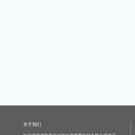
【知产防线栏目】海外电商平台专利侵权投诉的应对——以亚马逊平台为例
主讲老师：知识产权课堂
|
1课时
主讲老师：知识产权
原价：¥49.99
原价：¥49.99
加购价：¥49.99
加购
【知产有妙手，赋能新业态】专利信息如何赋能集成电路企业资产构建与技术创新
主讲老师：知识产权课堂
|
1课时
主讲老师：知识产权
原价：¥49.99
原价：¥49.99
加购价：¥49.99
加购
商标驳回复审行政诉讼时遭遇绝对条款，企业该如何应对？
主讲老师：知识产权课堂
|
1课时
主讲老师：知识产权
原价：¥49.99
原价：¥399.99
加购价：¥49.99
加购价
关于我们
“技能引领 蓄力前行” 2023企业知识产权核心工作技能线上研讨会
主讲老师：知识产权课堂
|
2课时
主讲老师：知识产权