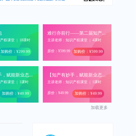
包
难行亦前行——第二届知产人年终聚会（录播）
识产权课堂
|
18课时
主讲老师：知识产权课堂
|
4课时
原价：¥599.99
加购价：¥299.99
加购价：¥599.99
【知产有妙手，赋能新业态】驳回案件的再挖掘——企业重要技术的专利重生之路
【知产有妙手，赋能新业态】软件领域的“微创新”技术如何变成有效知产
识产权课堂
|
1课时
主讲老师：知识产权课堂
|
1课时
原价：¥49.99
加购价：¥49.99
加购价：¥49.99
加载更多
第十三届中国知识产权年会-超凡圆桌会议回放视频
企业商标品牌管理与保护实务论坛暨北京知名商标品牌与重点商标保护名录申报培训
识产权课堂
|
2课时
主讲老师：知识产权课堂
|
1课时
原价：¥49.99
加购价：¥399.99
加购价：¥0