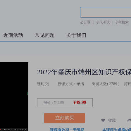
公开课
|
专代考试
|
专利检索
近期活动
常见问题
关于我们
课时(
2
)
授课方式：
录播
浏览人数(
2789
)
好评
¥49.99
报价：
¥49.99
立刻购买
收藏
课程有效期：无限期
本课程为虚拟内