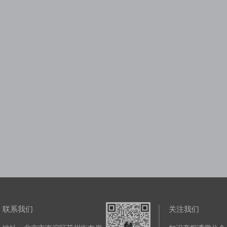
海外商标“护城河”的完善和维护管理
2023知产人年终聚会
课堂
|
1课时
主讲老师：知识产权课堂
|
1课时
主讲老师：知
原价：¥399.99
原价：¥49.99
价：¥49.99
加购价：¥399.99
【知产有妙手，赋能新业态】半导体设备国产化进程中的知识产权风险和防控
企业如何应对商标异议申请全面网报
课堂
|
1课时
主讲老师：知识产权课堂
|
1课时
主讲老师：知
原价：¥49.99
原价：¥49.99
价：¥49.99
加购价：¥49.99
技术创新方法促进高价值发明专利培育培训班
商标审查审理动态解读及案例分享
专利检索分
课堂
|
2课时
主讲老师：知识产权课堂
|
1课时
主讲老师：知
原价：¥49.99
原价：¥49.99
：¥399.99
加购价：¥49.99
联系我们
关注我们
「商标法务圈」职言职语第三期——商标法务人的职业发展对话
如何突破区分表打击商标抢注行为——从华为MATEBOOK案谈起
课堂
|
1课时
主讲老师：杨静安
|
1课时
主讲老师：知