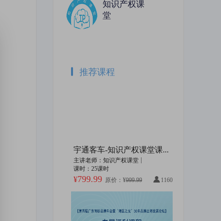
知识产权课
堂
海外商标被驳回，企业该如何应对？
体外诊断的侵权诉讼风险与高质量专利
识产权课堂
|
1课时
主讲老师：知识产权课堂
|
1课时
原价：¥49.99
加购价：¥0
加购价：¥49.99
推荐课程
从2023到2024：商标行业发展回顾与展望
商标行政案件网上立案对企业的影响及常见问题解答
识产权课堂
|
1课时
主讲老师：知识产权课堂
|
1课时
原价：¥49.99
加购价：¥49.99
加购价：¥49.99
宇通客车-知识产权课堂课程开通
|
主讲老师：知识产权课堂
课时：25课时
企业如何证明自己的品牌商标在使用？——撤三答辩证据提交标准
会议录播——2023广东商标品牌年会分论坛：商标权利取得与维持过程中的疑难问题解析
799.99
¥
原价：¥
999.99
1160
识产权课堂
|
1课时
主讲老师：知识产权课堂
|
1课时
原价：¥399.99
加购价：¥49.99
加购价：¥399.99