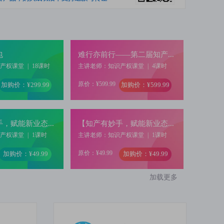
包
难行亦前行——第二届知产人年终聚会（录播）
识产权课堂
|
18课时
主讲老师：知识产权课堂
|
4课时
原价：¥599.99
加购价：¥299.99
加购价：¥599.99
【知产有妙手，赋能新业态】驳回案件的再挖掘——企业重要技术的专利重生之路
【知产有妙手，赋能新业态】软件领域的“微创新”技术如何变成有效知产
识产权课堂
|
1课时
主讲老师：知识产权课堂
|
1课时
原价：¥49.99
加购价：¥49.99
加购价：¥49.99
加载更多
第十三届中国知识产权年会-超凡圆桌会议回放视频
企业商标品牌管理与保护实务论坛暨北京知名商标品牌与重点商标保护名录申报培训
识产权课堂
|
2课时
主讲老师：知识产权课堂
|
1课时
原价：¥49.99
加购价：¥399.99
加购价：¥0