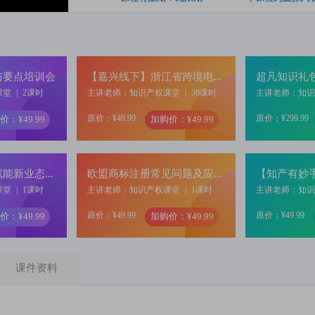
与要点培训会
【嘉兴线下】浙江省跨境电商服务季活动
超凡知识礼
课堂
|
2课时
主讲老师：知识产权课堂
|
30课时
主讲老师：知
原价：¥49.99
原价：¥299.99
价：¥49.99
加购价：¥49.99
【知产有妙手，赋能新业态】解码标杆企业，看汽车行业研发过程与新品上市前的专利工作
欧盟商标注册常见问题及应对策略
课堂
|
1课时
主讲老师：知识产权课堂
|
1课时
主讲老师：知
原价：¥49.99
原价：¥49.99
价：¥49.99
加购价：¥49.99
课件资料
2024年川渝知识产权服务业技能大赛商标代理能力大赛赛前培训
互联网环境下企业如何进行商标侵权线索检索及证据固定
课堂
|
1课时
主讲老师：知识产权课堂
|
1课时
主讲老师：知
原价：¥49.99
原价：¥399.99
价：¥49.99
加购价：¥49.99