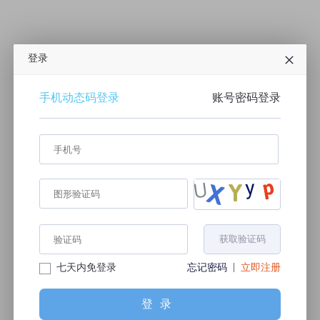
迎风起航——体外诊断产业投资与并购沙龙
【飙局＆知产岛联合赠礼】「商标干货大礼包」免费送
登录
课堂
|
1课时
主讲老师：知识产权课堂
|
20课时
主讲老师：知
原价：¥999.99
原价：¥49.99
购价：¥0
手机动态码登录
加购价：¥0
账号密码登录
2024年湖北省“百县万企”知识产权线上大培训
揭秘海外商标申请，提升注册成功率
课堂
|
1课时
主讲老师：知识产权课堂
|
1课时
主讲老师：知
原价：¥49.99
原价：¥49.99
：¥399.99
加购价：¥49.99
获取验证码
《专利法实施细则》修改要点解读
知识产权课堂VIP（详情咨询课堂小迷妹）
|
课堂
|
2课时
七天内免登录
主讲老师：知识产权课堂
忘记密码
|
4课时
立即注册
主讲老师：知
原价：¥1999.99
原价：¥49.99
价：¥49.99
加购价：¥1999.99
登录