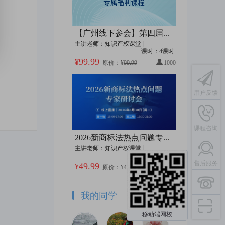
广东海洋大学高价值专利培育系列课程
2023年度海外商标动态解读及应对策略
识产权课堂
|
40课时
主讲老师：知识产权课堂
|
1课时
【广州线下参会】第四届广东商标品牌年会暨“湾区之光”30年品牌出海发展论坛
|
主讲老师：知识产权课堂
原价：¥49.99
加购价：¥399.99
加购价：¥49.99
课时：4课时
99.99
¥
原价：¥
99.99
1000
2023年厦门火炬高新区上市后备企业知识产权专题培训——赠书活动
能源化工领域交底书撰写技巧
用户反馈
识产权课堂
|
16课时
主讲老师：知识产权课堂
|
1课时
原价：¥49.99
加购价：¥499.99
加购价：¥49.99
课程咨询
2026新商标法热点问题专家研讨会
|
主讲老师：知识产权课堂
课时：2课时
报作战包
医械知识产权赛道聚焦系列 | 手术机器人研发与创新
售后服务
49.99
¥
原价：¥
49.99
10142
识产权课堂
|
39课时
主讲老师：知识产权课堂
|
1课时
原价：¥49.99
加购价：¥1399.72
加购价：¥49.99
我的同学
移动端网校