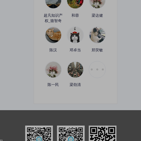
企业知识产权大量维权的司法变化及应对策略研讨会
【知产有妙手，赋能新业态】半导体企业IPO前后的知识产权风险种类及应对预案
识产权课堂
|
1课时
主讲老师：知识产权课堂
|
1课时
超凡知识产
和蓉
梁达健
权_骆智奇
原价：¥49.99
加购价：¥49.99
加购价：¥49.99
【知产有妙手，赋能新业态】机器人公司专利无效宣告的来龙去脉与应对方法
美国商标注册常见驳回理由及应对
陈汉
邓卓当
郑荧敏
识产权课堂
|
1课时
主讲老师：知识产权课堂
|
1课时
原价：¥49.99
加购价：¥49.99
加购价：¥49.99
陈一民
梁劲清
析类型及方法
产品出海，企业如何做好国际商标布局
识产权课堂
|
1课时
主讲老师：徐红星
|
1课时
原价：¥49.99
加购价：¥49.99
加购价：¥49.99
企业商标被他人异议的常见理由及答辩策略
IPO阶段性收紧对科创企业的影响及应对策略探讨 暨《科创4周年：科创属性风险解读报告》发布
识产权课堂
|
1课时
主讲老师：知识产权课堂
|
1课时