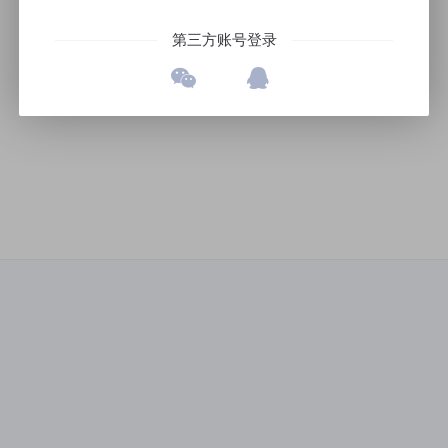
第三方账号登录
重庆市餐饮商会第二次会员代表大会-超凡知识礼包
医美行业如何做好维权打假工作
课堂
|
20课时
主讲老师：知识产权课堂
|
1课时
主讲老师：知
原价：¥49.99
原价：¥399.99
：¥399.99
加购价：¥49.99
企业如何运用撤销手段来排除在先商标权利障碍
专属于医械IP人的知识大礼包
课堂
|
1课时
主讲老师：知识产权课堂
|
24课时
主讲老师：知
原价：¥499.99
原价：¥499.99
价：¥49.99
加购价：¥499.99
企业申请商标以侵犯他人驰名商标权为由被异议后的应对措施
2023职言职语精选课程
IP人年终汇
课堂
|
1课时
主讲老师：知识产权课堂
|
9课时
主讲老师：知
原价：¥499.99
原价：¥1399.72
价：¥49.99
加购价：¥499.99